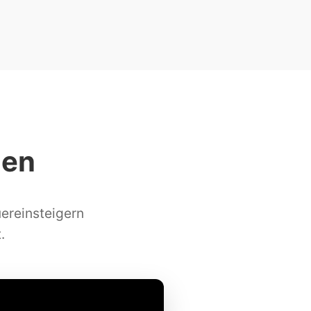
hen
ereinsteigern
.