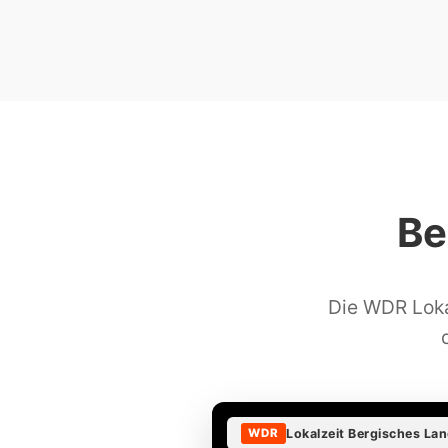
Be
Die WDR Loka
Lokalzeit Bergisches La
WDR