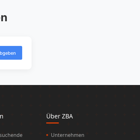
en
abgeben
en
Über ZBA
ssuchende
Unternehmen