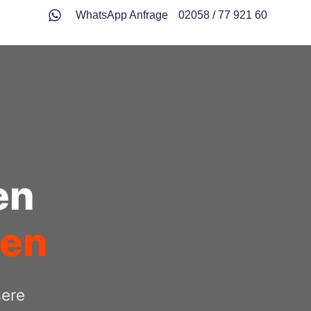
WhatsApp Anfrage
02058 / 77 921 60
en
ten
sere