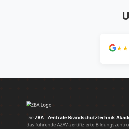
U
★★
Die
ZBA - Zentrale Brandschutztechnik-Aka
das führende AZAV-zertifizierte Bildungszentr