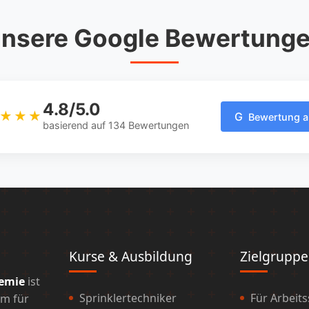
nsere Google Bewertung
4.8/5.0
★★
★
★
G
Bewertung 
basierend auf 134 Bewertungen
Kurse & Ausbildung
Zielgrupp
demie
ist
Sprinklertechniker
Für Arbeit
um für