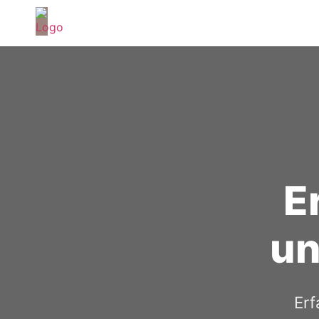
E
un
Erf