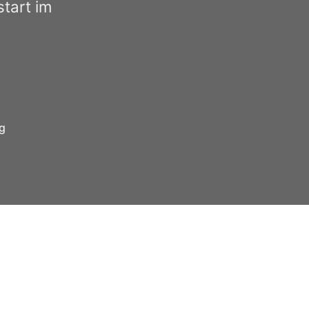
tart im
g