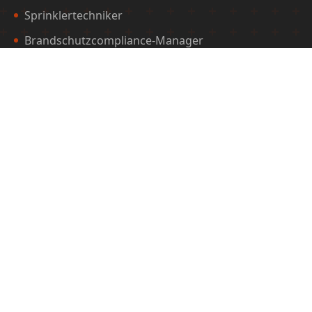
Sprinklertechniker
Brandschutzcompliance-Manager
Elektrofachkraft für Brandschutztechnik
Kursübersicht
Starttermine
Förderung & Finanzierung
Zielgruppen
Für Arbeitssuchende
Für Selbstzahler
Für Arbeitgeber