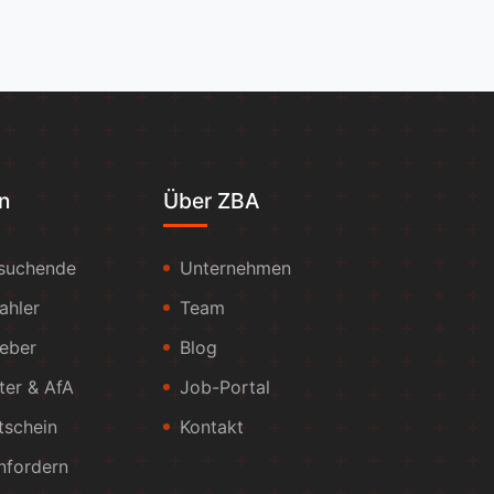
n
Über ZBA
ssuchende
Unternehmen
ahler
Team
geber
Blog
ter & AfA
Job-Portal
tschein
Kontakt
nfordern