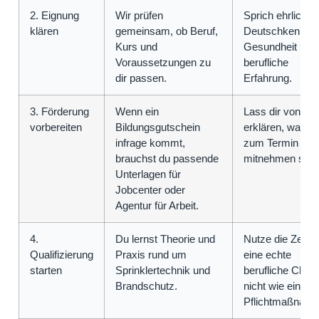
2. Eignung
Wir prüfen
Sprich ehrlich ü
klären
gemeinsam, ob Beruf,
Deutschkenntni
Kurs und
Gesundheit und
Voraussetzungen zu
berufliche
dir passen.
Erfahrung.
3. Förderung
Wenn ein
Lass dir von un
vorbereiten
Bildungsgutschein
erklären, was d
infrage kommt,
zum Termin
brauchst du passende
mitnehmen sollt
Unterlagen für
Jobcenter oder
Agentur für Arbeit.
4.
Du lernst Theorie und
Nutze die Zeit w
Qualifizierung
Praxis rund um
eine echte
starten
Sprinklertechnik und
berufliche Chan
Brandschutz.
nicht wie eine
Pflichtmaßnahm