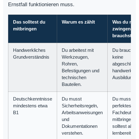
Ernstfall funktionieren muss.
Das solltest du
Warum es zählt
Was du nich
mitbringen
zwingend
brauchst
Handwerkliches
Du arbeitest mit
Du brauchst
Grundverständnis
Werkzeugen,
keine
Rohren,
abgeschloss
Befestigungen und
handwerklic
technischen
Ausbildung.
Bauteilen.
Deutschkenntnisse
Du musst
Du musst ke
mindestens etwa
Sicherheitsregeln,
perfektes
B1
Arbeitsanweisungen
Fachdeutsch
und
mitbringen,
Dokumentationen
solltest aber
verstehen.
lernbereit sei