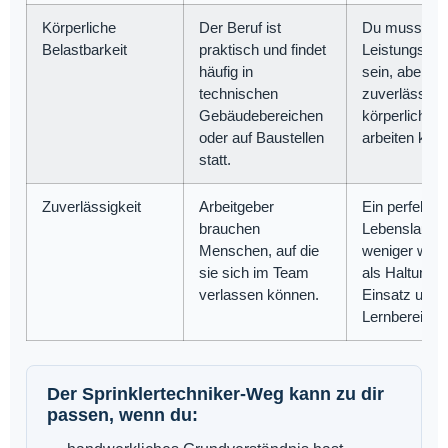
Körperliche
Der Beruf ist
Du musst ke
Belastbarkeit
praktisch und findet
Leistungsspor
häufig in
sein, aber
technischen
zuverlässig
Gebäudebereichen
körperlich
oder auf Baustellen
arbeiten kön
statt.
Zuverlässigkeit
Arbeitgeber
Ein perfekter
brauchen
Lebenslauf is
Menschen, auf die
weniger wich
sie sich im Team
als Haltung,
verlassen können.
Einsatz und
Lernbereitsch
Der Sprinklertechniker-Weg kann zu dir
passen, wenn du: