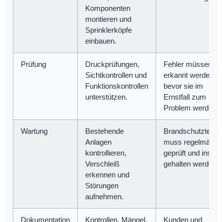
Komponenten
montieren und
Sprinklerköpfe
einbauen.
Prüfung
Druckprüfungen,
Fehler müssen
Sichtkontrollen und
erkannt werden,
Funktionskontrollen
bevor sie im
unterstützen.
Ernstfall zum
Problem werden.
Wartung
Bestehende
Brandschutztechn
Anlagen
muss regelmäßig
kontrollieren,
geprüft und instan
Verschleiß
gehalten werden.
erkennen und
Störungen
aufnehmen.
Dokumentation
Kontrollen, Mängel,
Kunden und