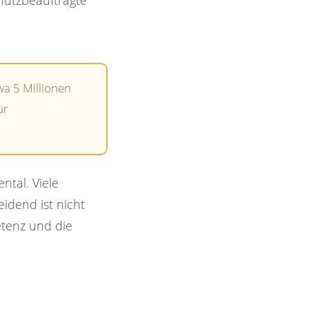
hutzbeauftragte
a 5 Millionen
ür
ntal. Viele
idend ist nicht
etenz und die