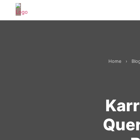
Home
›
Blo
Karr
Quer