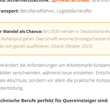
nd Sicherheitstechnik:
Sprinklertechniker
, Brandsc
ransport:
Berufskraftfahrer, Logistikfachkräfte
 Wandel als Chance:
Bis 2030 werden in Deutschland etw
n Ruhestand gehen. Dies schafft enorme Einstiegschancen f
ie sich gezielt qualifizieren. (Stand: Oktober 2025)
g verändert die Anforderungen am Arbeitsmarkt fundame
fsbilder verschwinden, während neue entstehen. Entsche
le Abschluss, sondern vor allem die praktische Komp
iterbildung.
hnische Berufe perfekt für Quereinsteiger sind: