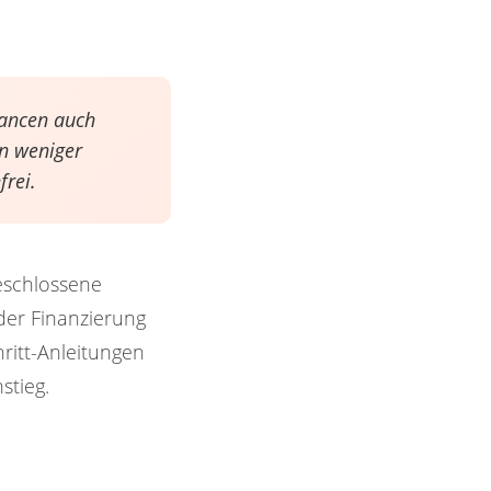
hancen auch
en weniger
frei.
eschlossene
der Finanzierung
ritt-Anleitungen
stieg.