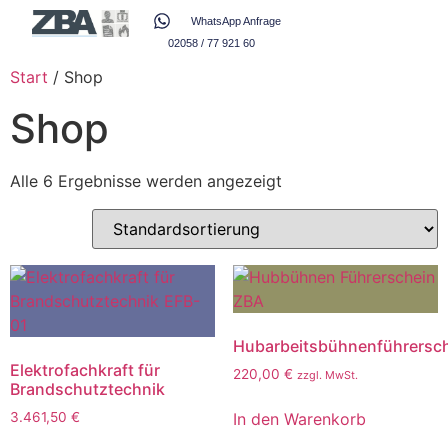
WhatsApp Anfrage
02058 / 77 921 60
Start
/ Shop
Shop
Alle 6 Ergebnisse werden angezeigt
Hubarbeitsbühnenführersc
Elektrofachkraft für
220,00
€
zzgl. MwSt.
Brandschutztechnik
In den Warenkorb
3.461,50
€