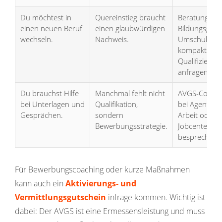
Du möchtest in
Quereinstieg braucht
Beratung zu
einen neuen Beruf
einen glaubwürdigen
Bildungsguts
wechseln.
Nachweis.
Umschulung 
kompakter
Qualifizierun
anfragen.
Du brauchst Hilfe
Manchmal fehlt nicht
AVGS-Coachi
bei Unterlagen und
Qualifikation,
bei Agentur f
Gesprächen.
sondern
Arbeit oder
Bewerbungsstrategie.
Jobcenter
besprechen.
Für Bewerbungscoaching oder kurze Maßnahmen
kann auch ein
Aktivierungs- und
Vermittlungsgutschein
infrage kommen. Wichtig ist
dabei: Der AVGS ist eine Ermessensleistung und muss