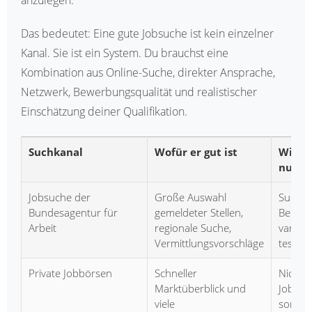
anzulegen.
Das bedeutet: Eine gute Jobsuche ist kein einzelner
Kanal. Sie ist ein System. Du brauchst eine
Kombination aus Online-Suche, direkter Ansprache,
Netzwerk, Bewerbungsqualität und realistischer
Einschätzung deiner Qualifikation.
Suchkanal
Wofür er gut ist
Wie du
nutzt
Jobsuche der
Große Auswahl
Suchau
Bundesagentur für
gemeldeter Stellen,
Berufs
Arbeit
regionale Suche,
variier
Vermittlungsvorschläge
testen
Private Jobbörsen
Schneller
Nicht 
Marktüberblick und
Jobtite
viele
sonder