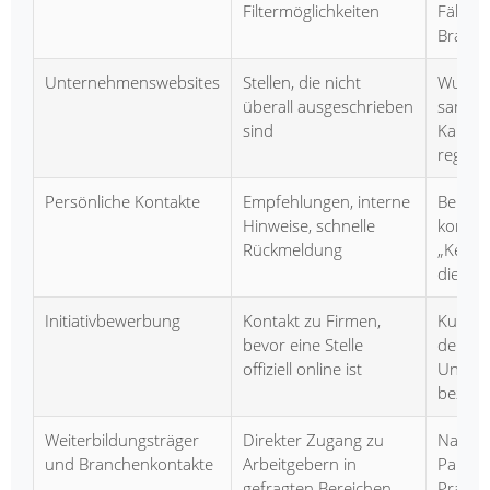
Filtermöglichkeiten
Fähigk
Branc
Unternehmenswebsites
Stellen, die nicht
Wunsc
überall ausgeschrieben
samme
sind
Karrier
regelm
Persönliche Kontakte
Empfehlungen, interne
Bekann
Hinweise, schnelle
konkre
Rückmeldung
„Kenns
die Le
Initiativbewerbung
Kontakt zu Firmen,
Kurz, 
bevor eine Stelle
den Be
offiziell online ist
Unter
bezoge
Weiterbildungsträger
Direkter Zugang zu
Nach
und Branchenkontakte
Arbeitgebern in
Partne
gefragten Bereichen
Prakti