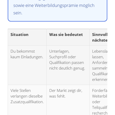
sowie eine Weiterbildungsprämie möglich
sein.
Situation
Was sie bedeutet
Sinnvoller
nächster Sc
Du bekommst
Unterlagen,
Lebenslauf p
kaum Einladungen.
Suchprofil oder
lassen,
Qualifikation passen
Anforderung
nicht deutlich genug.
sammeln,
Qualifikation
erkennen.
Viele Stellen
Der Markt zeigt dir,
Förderfähige
verlangen dieselbe
was fehlt.
Weiterbildun
Zusatzqualifikation.
oder
Teilqualifizie
recherchiere