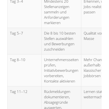
Tag 3–4
Mindestens 20
Erkennen, welc
Stellenanzeigen
Jobs realistisch
sammeln und
passen
Anforderungen
markieren
Tag 5–7
Die 8 bis 10 besten
Qualität vor
Stellen auswählen
Masse
und Bewerbungen
zuschneiden
Tag 8–10
Unternehmensseiten
Mehr Chancen
prüfen,
außerhalb
Initiativbewerbungen
klassischer
vorbereiten,
Jobbörsen
Kontakte aktivieren
Tag 11–12
Rückmeldungen
Lernen statt nu
dokumentieren,
weitermachen
Absagegründe
auswerten,