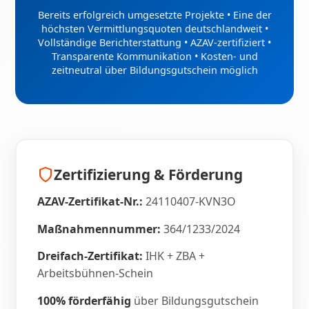
Bereits erfolgreich umgesetzte Projekte • Eine der
höchsten Vermittlungsquoten deutschlandweit •
Vollständige Berichterstattung • AZAV-zertifiziert •
Transparente Kommunikation • Kosten- und
zeitneutral über Bildungsgutschein möglich
Zertifizierung & Förderung
AZAV-Zertifikat-Nr.:
24110407-KVN3O
Maßnahmennummer:
364/1233/2024
Dreifach-Zertifikat:
IHK + ZBA +
Arbeitsbühnen-Schein
100% förderfähig
über Bildungsgutschein